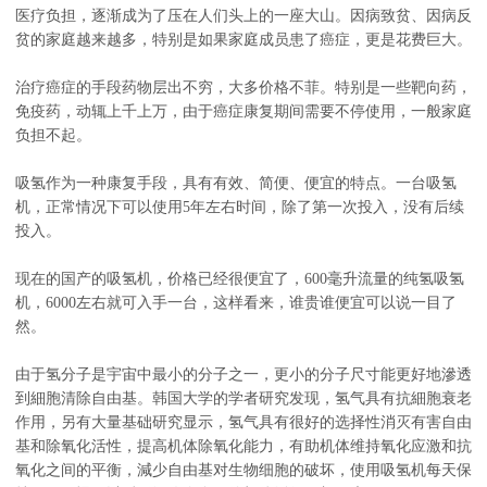
医疗负担，逐渐成为了压在人们头上的一座大山。因病致贫、因病反
贫的家庭越来越多，特别是如果家庭成员患了癌症，更是花费巨大。
治疗癌症的手段药物层出不穷，大多价格不菲。特别是一些靶向药，
免疫药，动辄上千上万，由于癌症康复期间需要不停使用，一般家庭
负担不起。
吸氢作为一种康复手段，具有有效、简便、便宜的特点。一台吸氢
机，正常情况下可以使用5年左右时间，除了第一次投入，没有后续
投入。
现在的国产的吸氢机，价格已经很便宜了，600毫升流量的纯氢吸氢
机，6000左右就可入手一台，这样看来，谁贵谁便宜可以说一目了
然。
由于氢分子是宇宙中最小的分子之一，更小的分子尺寸能更好地滲透
到細胞清除自由基。韩国大学的学者研究发现，氢气具有抗細胞衰老
作用，另有大量基础研究显示，氢气具有很好的选择性消灭有害自由
基和除氧化活性，提高机体除氧化能力，有助机体维持氧化应激和抗
氧化之间的平衡，減少自由基对生物细胞的破坏，使用吸氢机每天保