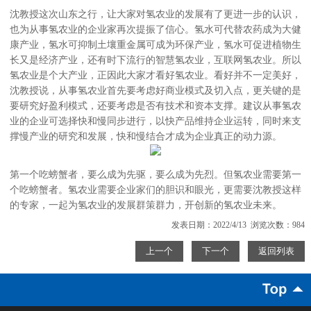
沈教授这次山东之行，让大家对氢农业的发展有了更进一步的认识，
也为从事氢农业的企业家再次提振了信心。氢水可代替农药成为大健
康产业，氢水可抑制土壤重金属可成为环保产业，氢水可促进植物生
长又是经济产业，还有时下流行的智慧氢农业，互联网氢农业。所以
氢农业是个大产业，正因此大家才看好氢农业。看好并不一定美好，
沈教授说，从事氢农业首先要考虑好商业模式及切入点，更关键的是
要研究好盈利模式，还要考虑是否有技术和资本支撑。建议从事氢农
业的企业可选择快和慢同步进行，以快产品维持企业运转，同时来支
撑慢产业的研究和发展，快和慢结合才成为企业真正的动力源。
第一个吃螃蟹者，要么成为先驱，要么成为先烈。但氢农业需要第一
个吃螃蟹者。氢农业需要企业家们的胆识和眼光，更需要沈教授这样
的专家，一起为氢农业的发展群策群力，开创新的氢农业未来。
发表日期：2022/4/13 浏览次数：984
上一个
下一个
返回列表