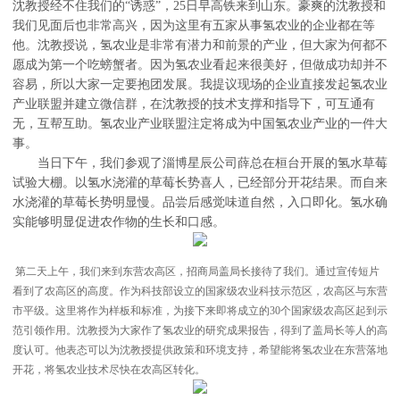
沈教授经不住我们的“诱惑”，25日早高铁来到山东。豪爽的沈教授和
我们见面后也非常高兴，因为这里有五家从事氢农业的企业都在等
他。沈教授说，氢农业是非常有潜力和前景的产业，但大家为何都不
愿成为第一个吃螃蟹者。因为氢农业看起来很美好，但做成功却并不
容易，所以大家一定要抱团发展。我提议现场的企业直接发起氢农业
产业联盟并建立微信群，在沈教授的技术支撑和指导下，可互通有
无，互帮互助。氢农业产业联盟注定将成为中国氢农业产业的一件大
事。
当日下午，我们参观了淄博星辰公司薛总在桓台开展的氢水草莓
试验大棚。以氢水浇灌的草莓长势喜人，已经部分开花结果。而自来
水浇灌的草莓长势明显慢。品尝后感觉味道自然，入口即化。氢水确
实能够明显促进农作物的生长和口感。
第二天上午，我们来到东营农高区，招商局盖局长接待了我们。通过宣传短片
看到了农高区的高度。作为科技部设立的国家级农业科技示范区，农高区与东营
市平级。这里将作为样板和标准，为接下来即将成立的30个国家级农高区起到示
范引领作用。沈教授为大家作了氢农业的研究成果报告，得到了盖局长等人的高
度认可。他表态可以为沈教授提供政策和环境支持，希望能将氢农业在东营落地
开花，将氢农业技术尽快在农高区转化。