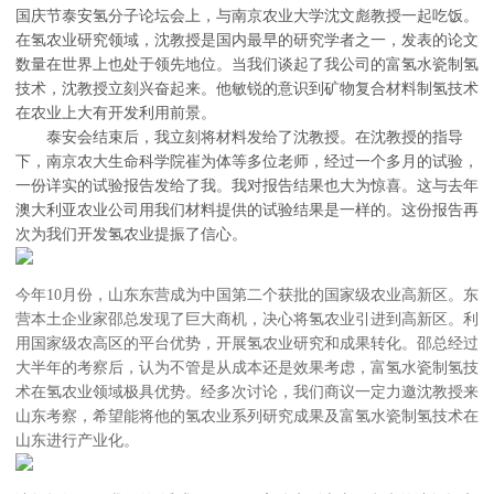
国庆节泰安氢分子论坛会上，与南京农业大学沈文彪教授一起吃饭。
在氢农业研究领域，沈教授是国内最早的研究学者之一，发表的论文
数量在世界上也处于领先地位。当我们谈起了我公司的富氢水瓷制氢
技术，沈教授立刻兴奋起来。他敏锐的意识到矿物复合材料制氢技术
在农业上大有开发利用前景。
泰安会结束后，我立刻将材料发给了沈教授。在沈教授的指导
下，南京农大生命科学院崔为体等多位老师，经过一个多月的试验，
一份详实的试验报告发给了我。我对报告结果也大为惊喜。这与去年
澳大利亚农业公司用我们材料提供的试验结果是一样的。这份报告再
次为我们开发氢农业提振了信心。
今年10月份，山东东营成为中国第二个获批的国家级农业高新区。东
营本土企业家邵总发现了巨大商机，决心将氢农业引进到高新区。利
用国家级农高区的平台优势，开展氢农业研究和成果转化。邵总经过
大半年的考察后，认为不管是从成本还是效果考虑，富氢水瓷制氢技
术在氢农业领域极具优势。经多次讨论，我们商议一定力邀沈教授来
山东考察，希望能将他的氢农业系列研究成果及富氢水瓷制氢技术在
山东进行产业化。