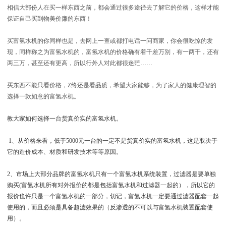
相信大部份人在买一样东西之前，都会通过很多途径去了解它的价格，这样才能
保证自己买到物美价廉的东西！
买富氢水机的你同样也是，去网上一查或都打电话一问商家，你会很吃惊的发
现，同样称之为富氢水机的，富氢水机的价格确有着千差万别，有一两千，还有
两三万，甚至还有更高，所以行外人对此都很迷茫……
买东西不能只看价格，Z终还是看品质，希望大家能够，为了家人的健康理智的
选择一款如意的富氢水机。
教大家如何选择一台货真价实的富氢水机。
1、从价格来看，低于5000元一台的一定不是货真价实的富氢水机，这是取决于
它的造价成本、材质和研发技术等等原因。
2、市场上大部分品牌的富氢水机只有一个富氢水机系统装置，过滤器是要单独
购买(富氢水机所有对外报价的都是包括富氢水机和过滤器一起的），所以它的
报价也许只是一个富氢水机的一部分，切记，富氢水机一定要通过滤器配套一起
使用的，而且必须是具备超滤效果的（反渗透的不可以与富氢水机装置配套使
用）。