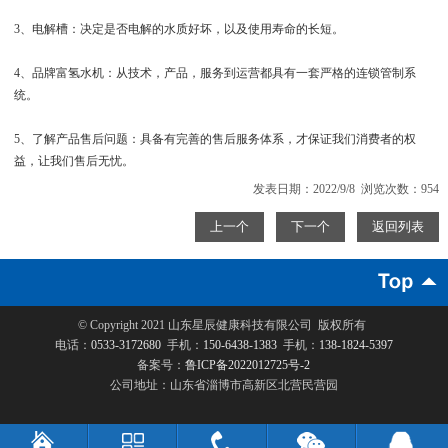
3、电解槽：决定是否电解的水质好坏，以及使用寿命的长短。
4、品牌富氢水机：从技术，产品，服务到运营都具有一套严格的连锁管制系
统。
5、了解产品售后问题：具备有完善的售后服务体系，才保证我们消费者的权
益，让我们售后无忧。
发表日期：2022/9/8 浏览次数：954
上一个
下一个
返回列表
© Copyright 2021
山东星辰健康科技有限公司
版权所有
电话：
0533-3172680
手机：
150-6438-1383
手机：
138-1824-5397
备案号：
鲁ICP备2022012725号-2
公司地址：山东省淄博市高新区北营民营园