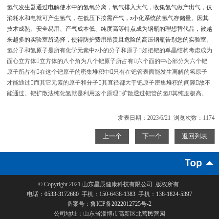
氢气发生器通过电解使水中的氢氧分离，氧气排入大气，收集氢气做产出气，仅
消耗水和电就可产生氢气，在低压下按需产气，z小化系统的氢气存储量。因其
技术成熟、安全易用、产气成本低、纯度高等特点成为钢瓶的理想替代品，被越
来越多的实验室所选择，使得防护费用昂贵且危险的高压钢瓶告别您的实验室。
氢分子和氢原子是所有化学元素中z小的分子和原子如把钯的单晶结构考虑成为
面心立方体立方体的八个角为八个钯原子所占有六个面的中心部分为六个钯
原子所占有在这个钯原子的密集堆积中只有在钯管表面能发生离解的氢原子
才能通过而其它元素的原子和分子其直径都大于钯原子密集堆积的间隙故不
能通过。钯扩散法纯化氢就是利用这个原理扩散透过钯管的氢其纯度极高。
发表日期：2023/6/21 浏览次数：1174
上一个
下一个
返回列表
© Copyright 2021
山东星辰健康科技有限公司
版权所有
电话：
0533-3172680
手机：
150-6438-1383
手机：
138-1824-5397
备案号：
鲁ICP备2022012725号-2
公司地址：山东省淄博市高新区北营民营园