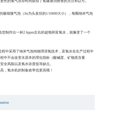
有更长的氢气溶存时间获得了氢健康消费者的关注和认可。
极细微气泡（Jin为头发丝的1/10000大小），每颗纳米气泡
您制作出一杯2.6ppm左右的超饱和富氢水，就像变了一个
氢过程中采用了纳米气泡纯物理溶氢技术，富氢水在生产过程中
过程中不会改变水原本的理化指标（酸碱度、矿物质含量
的安全风险以及氢水浓度低等缺点。
更高，氢水机的制备效率也更高哦！
mation