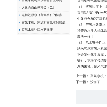
富氢水机与净水器有什么不同
采用纳米气泡物理
（1）溶氢浓度上，
人体内自由基种类（二）
采用NANO-H纳米
电解还原水（富氢水）的特点
中又包含300万颗氢
富氢水机厂家浅析富氢水到底是什么物质...
（2）产氢水效率上
富氢水机让喝水更健康
将普通水注入机体后
魔法一样！
（3）氢水安全性上
纳米气泡富氢水机采
不会发生化学反应
等），克服了传统
总的来说，纳米气
上一篇：
富氢水机：
下一篇：
没有了！