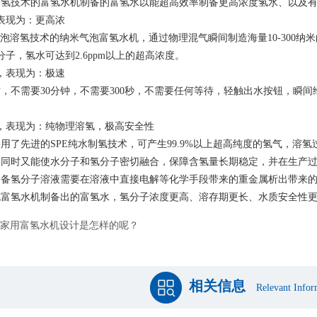
溶氢技术的富氢水机制备的富氢水以能超高效率制备更高浓度氢水、以及
表现为：更高浓
气泡溶氢技术的纳米气泡富氢水机，通过物理混气瞬间制造海量10-300纳米的
分子，氢水可达到2.6ppm以上的超高浓度。
，表现为：极速
，不需要30分钟，不需要300秒，不需要任何等待，轻触出水按钮，瞬间给
，表现为：纯物理溶氢，极高安全性
用了先进的SPE纯水制氢技术，可产生99.9%以上超高纯度的氢气，溶
，同时又能使水分子和氢分子密切融合，保障含氢量长期稳定，并在生产
制备氢分子溶液需要在溶液中直接电解等化学手段带来的重金属析出带来
泡富氢水机制备出的富氢水，氢分子浓度更高、溶存期更长、水质安全性
家用富氢水机设计是怎样的呢？
相关信息
Relevant Infor