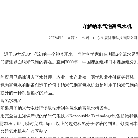
详解纳米气泡富氢水机
2022/4/13 来源： 作者：山东星辰健康科技有限公司
念，源于19世纪80年代初的一个神奇现象：当时科学家们在测量2个疏水
们猜测界面纳米气泡的存在。直到2000年，中国课题组和日本课题组分
。
泡的应用已迅速进入了水处理、农业、水产养殖、医学和养生健康等领域
，也为富氢水的制备创造了价值！纳米气泡富氢水机就是利用了纳米气泡
幅提升的一种制备氢水的产品。
泡富氢水机？
，即采用了纳米气泡物理溶氢技术制备氢水的富氢水机设备。
完全自主知识产权的纳米气泡技术Nanobubble Technology制备
样无需加压，即可瞬时完成2.5ppm以上的超饱和氢分子溶液的制备。領先
和普通氢水机有什么区别？