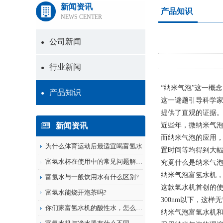
新闻资讯
产品知识
NEWS CENTER
公司新闻
●
行业新闻
●
“纳米气泡”这一概
产品知识
●
这一谜题引导科学家
提供了直观的证据
新闻资讯
近些年，微纳米气
而纳米气泡的应用
为什么体育运动后最适宜喝富氢水
置时间等均得到大
富氢水杯在使用中的常见问题解答！
究竟什么是纳米气
纳米气泡富氢水机
富氢水与一般饮用水有什么区别?
这款氢水机首创的使用
富氢水能烧开泡茶吗?
300nm以下，这
你们家富氢水机的酸性水，怎么用呢？
纳米气泡富氢水机