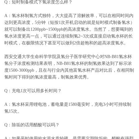
Q：短时制备模式下氢浓度怎么样？
A：氢水杯制氢方式独特，大大提高了溶解效率，可以在相同时间内
达到更高浓度，5分钟（短按1次开机启动的就是短时模式制备氢水）
就可以制备出1200ppb~1500ppb的高浓度氢水。当然了，想要喝到的
氢水浓度更高一点，可以通过连续制氢2~3次或直接启动氢水杯的长
时模式，在极限情况下甚至可以做到2倍超饱和的超高浓度氢水。
西安交通大学生命科学学院及氢分子医学研究中心对NB-B81氢水杯
氢分子浓度检测结果表明，NB-B81氢水杯的制氢效果达到了标示浓
度1500-3000ppb，且在与行业内其他富氢水杯产品对比后，在相同制
氢时间下得到的氢浓度最高，制氢效果优秀。
Q：充电1次可以用多长时间？
A：氢水杯采用锂电池，蓄电量是1580毫安时，充电3小时可持续制
氢15次。
Q：除垢的话用醋酸可以吗？
A：如果平时使用的水源水质较硬，是需要定期除垢的。醋酸有强烈