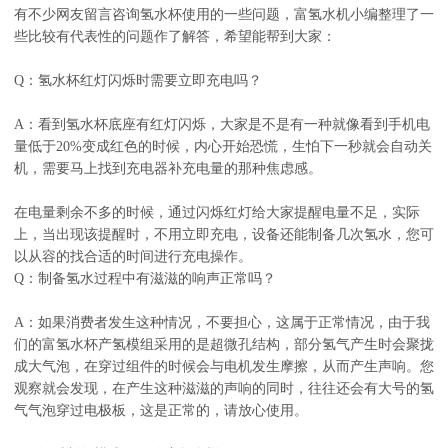
有不少网友留言咨询氢水杯使用的一些问题，富氢水机小编整理了一
些比较有代表性的问题作了解答，希望能帮到大家：
Q：氢水杯红灯闪烁时需要立即充电吗？
A：看到氢水杯底座有红灯闪烁，大家是不是有一种就像看到手机电
量低于20%变成红色的时候，内心开始恐慌，生怕下一秒就会自动关
机，需要马上找到充电器补充电量的那种焦虑感。
在电量剩余不多的时候，通过闪烁红灯给大家提醒电量不足，实际
上，当出现该提醒时，不用立即充电，设备还能制备几次氢水，您可
以从容的找合适的时间进行充电操作。
Q：制备氢水过程中有滋滋的响声正常吗？
A：如果消费者发生这种情况，不要担心，这属于正常情况，由于我
们的富氢水杯产氢模组采用的是超微孔结构，部分氢气产生时会聚拢
成大气泡，在穿过组件的时候会与电机发生摩擦，从而产生声响。您
观察就会发现，在产生这种滋滋的声响的同时，往往还会有大号的氢
气气泡穿过电极板，这是正常的，请放心使用。