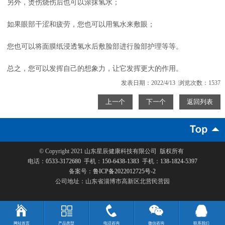
另外，烫伤烧伤后也可以涂抹氢水；
如果眼部干涩和疲劳，您也可以用氢水来敷眼；
您也可以将面膜纸浸透氢水后敷脸部进行脸部护理等等。
总之，您可以发挥自己的想象力，让它发挥更大的作用。
发表日期：2022/4/13 浏览次数：1537
上一个
下一个
返回列表
© Copyright 2021
山东星辰健康科技有限公司
版权所有
电话：
0533-3172680
手机：
150-6438-1383
手机：
138-1824-5397
备案号：
鲁ICP备2022012725号-2
公司地址：山东省淄博市高新区北营民营园
网站首页
产品类型
电话咨询
微信咨询
联系我们